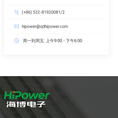
(+86) 532-81920081/2
hipower@qdhipower.com
周一到周五: 上午9:00 - 下午6:00