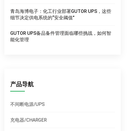
青岛海博电子：化工行业部署GUTOR UPS，这些
细节决定供电系统的“安全阈值”
GUTOR UPS备品备件管理面临哪些挑战，如何智
能化管理
产品导航
不间断电源/UPS
充电器/CHARGER