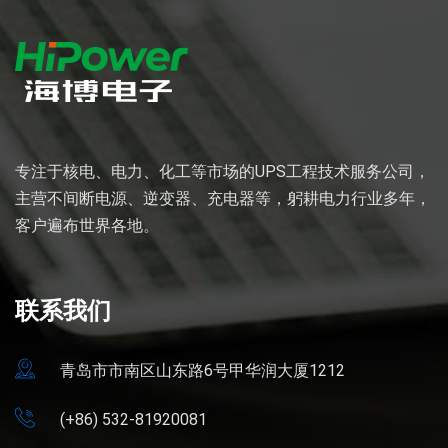
专注于核电、电力、化工等市场的UPS工程技术服务公司，
主营不间断电源、逆变器、充电器等，躬耕电力行业多年，
客户遍布世界各地。
联系我们
青岛市市南区山东路6号甲华润大厦1212
(+86) 532-81920081