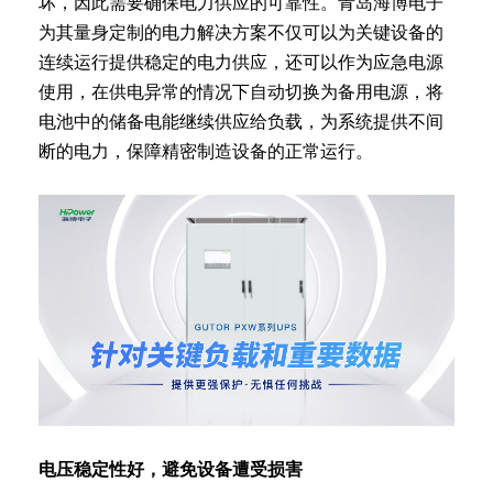
坏，因此需要确保电力供应的可靠性。青岛海博电子
为其量身定制的电力解决方案不仅可以为关键设备的
连续运行提供稳定的电力供应，还可以作为应急电源
使用，在供电异常的情况下自动切换为备用电源，将
电池中的储备电能继续供应给负载，为系统提供不间
断的电力，保障精密制造设备的正常运行。
电压稳定性好，避免设备遭受损害