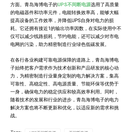
方面。青岛海博电子的
UPS不间断电源
选用了高质量
的电磁器件和功率元件，电能转换效率高，能够大幅
提高设备的工作效率，并降低UPS自身对电力的损
耗。它还拥有接近1的输出功率因数，在实际使用中不
仅可以减少线路损耗，节约电能，还可以减少对市电
电网的污染，助力精密制造行业绿色低碳发展。
在各行各业构建可靠电源保障的道路上，青岛海博电
子始终把客户需求作为技术创新和产品研发的核心动
力，为精密制造行业量身定制的电力解决方案，集高
可靠性、高稳定性、高电源质量、节能环保等优势于
一身，确保电力的稳定供应和较高效率利用。同时，
随着技术的发展和行业的进步，青岛海博电子的电力
解决方案也将不断更新和优化，以适应新的需求和挑
战。