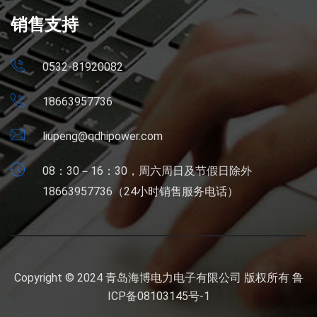
销售支持
0532-81920082
18663957736
liupeng@qdhipower.com
08：30－16：30，周六周日及节假日除外
18663957736（24小时销售服务电话）
Copyright © 2024 青岛海博电力电子有限公司 版权所有
鲁
ICP备08103145号-1