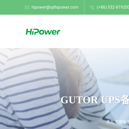
hipower@qdhipower.com
(+86) 532-81920
GUTOR U
青岛海博电