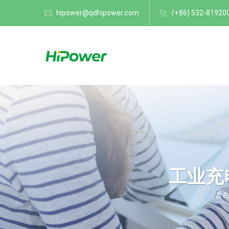
hipower@qdhipower.com
(+86) 532-81920
工业充
青