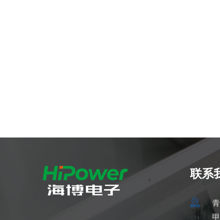
联系
青
甲