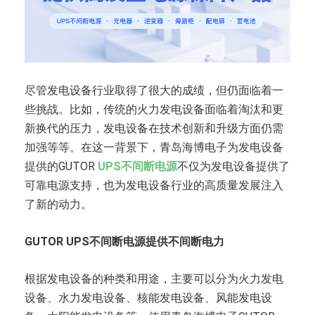
尽管发电设备行业取得了很大的成绩，但仍面临着一
些挑战。比如，传统的火力发电设备面临着淘汰和更
新换代的压力，发电设备在技术创新和升级方面仍需
加强等等。在这一背景下，青岛海博电子为发电设备
提供的GUTOR
UPS不间断电源
不仅为发电设备提供了
可靠电源支持，也为发电设备行业的高质量发展注入
了新的动力。
GUTOR UPS不间断电源提供不间断电力
根据发电设备的种类和用途，主要可以分为火力发电
设备、水力发电设备、核能发电设备、风能发电设