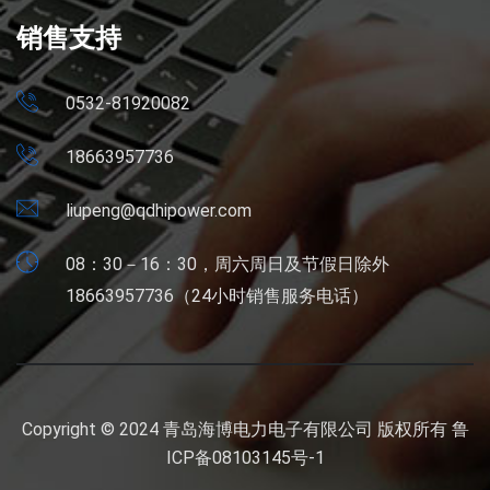
销售支持
0532-81920082
18663957736
liupeng@qdhipower.com
08：30－16：30，周六周日及节假日除外
18663957736（24小时销售服务电话）
Copyright © 2024 青岛海博电力电子有限公司 版权所有
鲁
ICP备08103145号-1