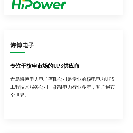
海博电子
专注于核电市场的UPS供应商
青岛海博电力电子有限公司是专业的核电电力UPS
工程技术服务公司。躬耕电力行业多年，客户遍布
全世界。