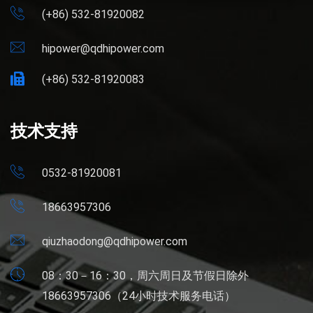
(+86) 532-81920082
hipower@qdhipower.com
(+86) 532-81920083
技术支持
0532-81920081
18663957306
qiuzhaodong@qdhipower.com
08：30－16：30，周六周日及节假日除外
18663957306（24小时技术服务电话）