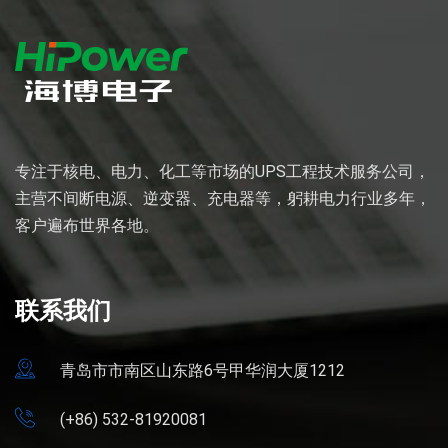
专注于核电、电力、化工等市场的UPS工程技术服务公司，
主营不间断电源、逆变器、充电器等，躬耕电力行业多年，
客户遍布世界各地。
联系我们
青岛市市南区山东路6号甲华润大厦1212
(+86) 532-81920081