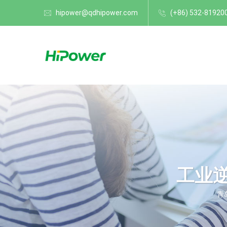
hipower@qdhipower.com
(+86) 532-81920
工业
青