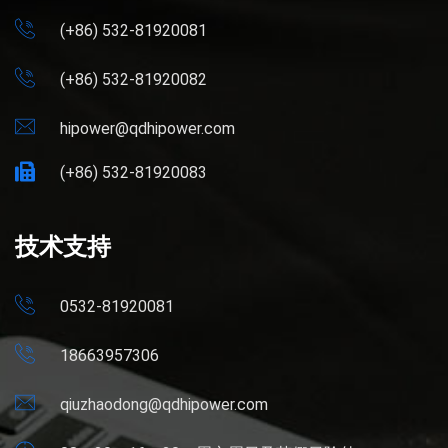
(+86) 532-81920081
(+86) 532-81920082
hipower@qdhipower.com
(+86) 532-81920083
技术支持
0532-81920081
18663957306
qiuzhaodong@qdhipower.com