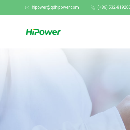
hipower@qdhipower.com
(+86) 532-81920