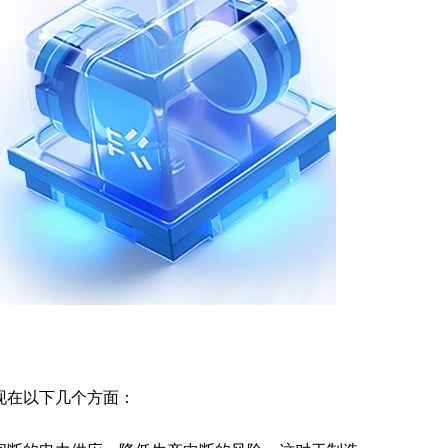
现在以下几个方面：