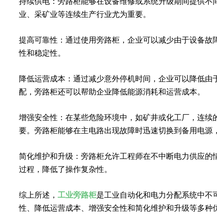
持续供电：旁路柜能够在设备维修或系统升级期间提供不
业、采矿业等连续生产行业尤为重要。
提高可靠性：通过使用旁路柜，企业可以减少由于设备故
性和稳定性。
降低运营成本：通过减少意外停机时间，企业可以降低由
配，旁路柜还可以帮助企业降低能源消耗和运营成本。
增强安全性：在某些危险环境中，如矿井或化工厂，连续
要。旁路柜能够在主电路出现故障时迅速切换到备用电源
简化维护和升级：旁路柜允许工程师在不中断电力供应的
过程，降低了操作复杂性。
综上所述，
工业旁路柜
是工业自动化和电力分配系统中不
性、降低运营成本、增强安全性和简化维护和升级等多种