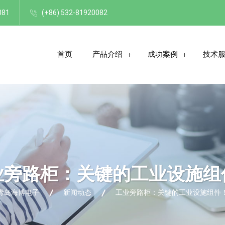
081
(+86) 532-81920082
首页
产品介绍
成功案例
技术
业旁路柜：关键的工业设施组
青岛海博电子
新闻动态
工业旁路柜：关键的工业设施组件