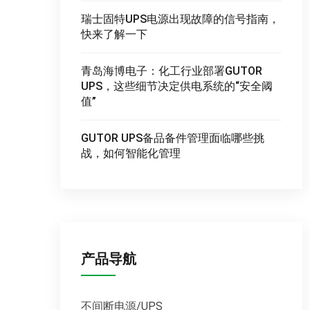
瑞士固特UPS电源出现故障的信号指南，
快来了解一下
青岛海博电子：化工行业部署GUTOR
UPS，这些细节决定供电系统的“安全阈
值”
GUTOR UPS备品备件管理面临哪些挑
战，如何智能化管理
产品导航
不间断电源/UPS