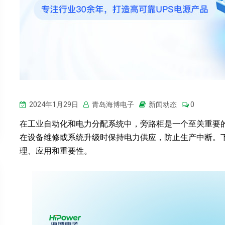
2024年1月29日
青岛海博电子
新闻动态
0
在工业自动化和电力分配系统中，旁路柜是一个至关重要
在设备维修或系统升级时保持电力供应，防止生产中断。
理、应用和重要性。