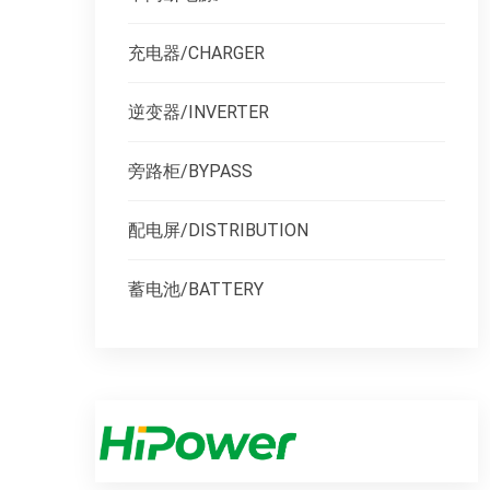
充电器/CHARGER
逆变器/INVERTER
旁路柜/BYPASS
配电屏/DISTRIBUTION
蓄电池/BATTERY