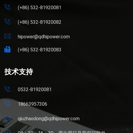
(+86) 532-81920081
(+86) 532-81920082
hipower@qdhipower.com
(+86) 532-81920083
技术支持
0532-81920081
18663957306
qiuzhaodong@qdhipower.com