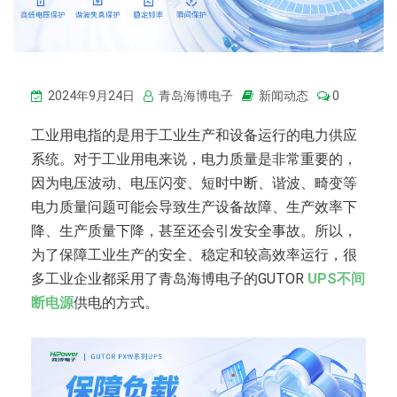
2024年9月24日
青岛海博电子
新闻动态
0
工业用电指的是用于工业生产和设备运行的电力供应
系统。对于工业用电来说，电力质量是非常重要的，
因为电压波动、电压闪变、短时中断、谐波、畸变等
电力质量问题可能会导致生产设备故障、生产效率下
降、生产质量下降，甚至还会引发安全事故。所以，
为了保障工业生产的安全、稳定和较高效率运行，很
多工业企业都采用了青岛海博电子的GUTOR
UPS不间
断电源
供电的方式。