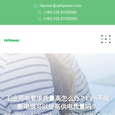
hipower@qdhipower.com
(+86) 532-81920081
(+86) 532-81920082
工业用电要求质量高怎么办？UPS不间
断电源可以提高供电质量吗？
青岛海博电子
新闻动态
工业用电要求质量高怎么办？