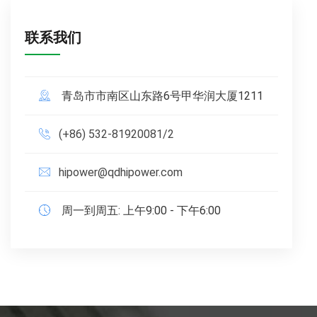
联系我们
青岛市市南区山东路6号甲华润大厦1211
(+86) 532-81920081/2
hipower@qdhipower.com
周一到周五: 上午9:00 - 下午6:00