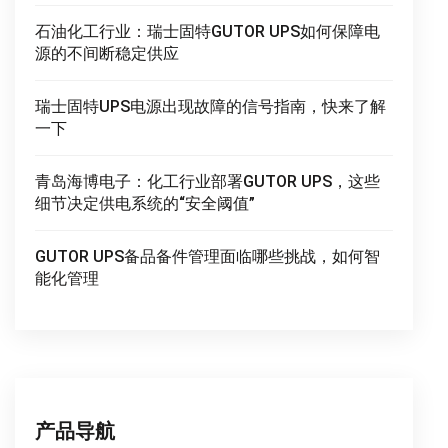
石油化工行业：瑞士固特GUTOR UPS如何保障电
源的不间断稳定供应
瑞士固特UPS电源出现故障的信号指南，快来了解
一下
青岛海博电子：化工行业部署GUTOR UPS，这些
细节决定供电系统的“安全阈值”
GUTOR UPS备品备件管理面临哪些挑战，如何智
能化管理
产品导航