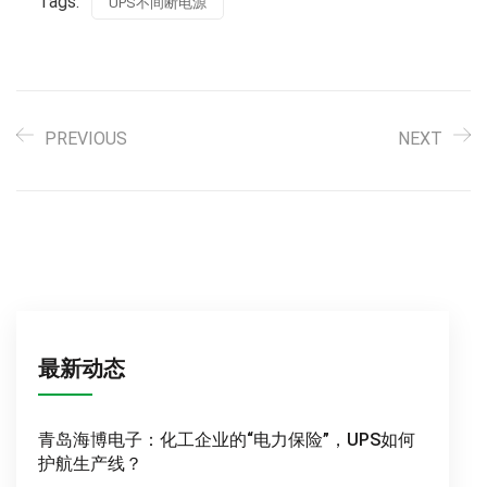
Tags:
UPS不间断电源
PREVIOUS
NEXT
最新动态
青岛海博电子：化工企业的“电力保险”，UPS如何
护航生产线？