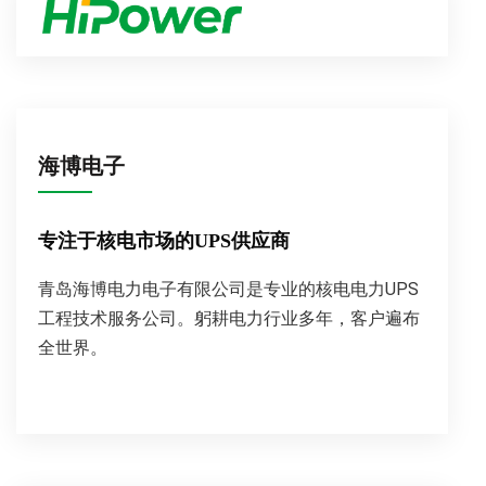
海博电子
专注于核电市场的UPS供应商
青岛海博电力电子有限公司是专业的核电电力UPS
工程技术服务公司。躬耕电力行业多年，客户遍布
全世界。