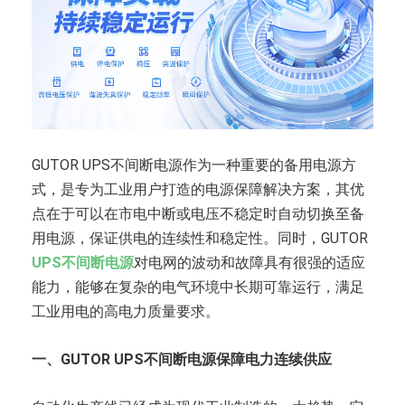
GUTOR UPS不间断电源作为一种重要的备用电源方
式，是专为工业用户打造的电源保障解决方案，其优
点在于可以在市电中断或电压不稳定时自动切换至备
用电源，保证供电的连续性和稳定性。同时，GUTOR
UPS不间断电源
对电网的波动和故障具有很强的适应
能力，能够在复杂的电气环境中长期可靠运行，满足
工业用电的高电力质量要求。
一、GUTOR UPS不间断电源保障电力连续供应