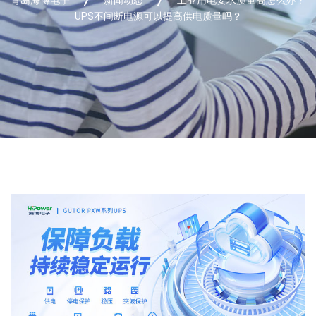
UPS不间断电源可以提高供电质量吗？