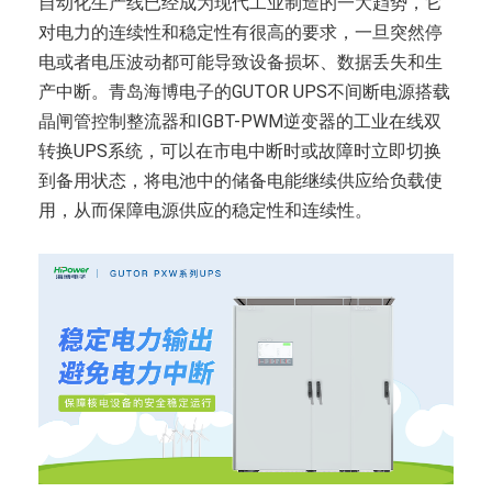
自动化生产线已经成为现代工业制造的一大趋势，它
对电力的连续性和稳定性有很高的要求，一旦突然停
电或者电压波动都可能导致设备损坏、数据丢失和生
产中断。青岛海博电子的GUTOR UPS不间断电源搭载
晶闸管控制整流器和IGBT-PWM逆变器的工业在线双
转换UPS系统，可以在市电中断时或故障时立即切换
到备用状态，将电池中的储备电能继续供应给负载使
用，从而保障电源供应的稳定性和连续性。